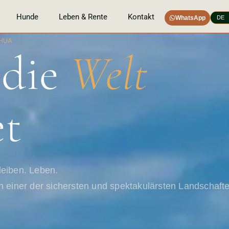
Hunde
Leben & Rente
Kontakt
WhatsApp
DE
AHUA
 die
Welt
et
eiben. Leben.
 einer der sichersten und spektakulärsten Landschafte