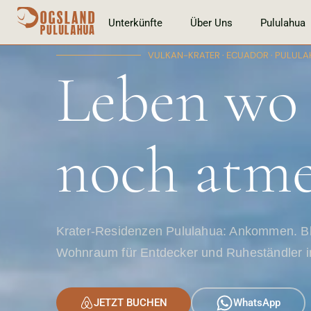
springen
Unterkünfte
Über Uns
Pululahua
VULKAN-KRATER · ECUADOR · PULUL
Leben wo
noch atm
Krater-Residenzen Pululahua: Ankommen. Bl
Wohnraum für Entdecker und Ruheständler in
JETZT BUCHEN
WhatsApp